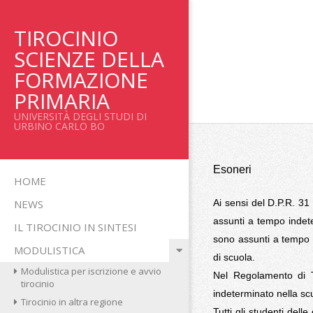
Salta
al
TIROCINIO
contenuto
SCIENZE DELLA
FORMAZIONE
PRIMARIA
UNIVERSITÀ DEGLI STUDI DI
URBINO CARLO BO
Esoneri
Menu
HOME
primario
NEWS
Ai sensi del D.P.R. 31 
di
assunti a tempo indete
IL TIROCINIO IN SINTESI
navigzione
sono assunti a tempo 
MODULISTICA
di scuola.
Modulistica per iscrizione e avvio
Nel Regolamento di Ti
tirocinio
indeterminato nella sc
Tirocinio in altra regione
Tutti gli studenti delle