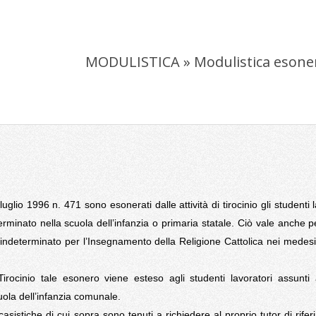
MODULISTICA »
Modulistica esone
luglio 1996 n. 471 sono esonerati dalle attività di tirocinio gli studenti 
rminato nella scuola dell’infanzia o primaria statale. Ciò vale anche p
indeterminato per l’Insegnamento della Religione Cattolica nei medesi
rocinio tale esonero viene esteso agli studenti lavoratori assunti
uola dell’infanzia comunale.
 casistiche di cui sopra sono tenuti a richiedere al proprio tutor di rifer