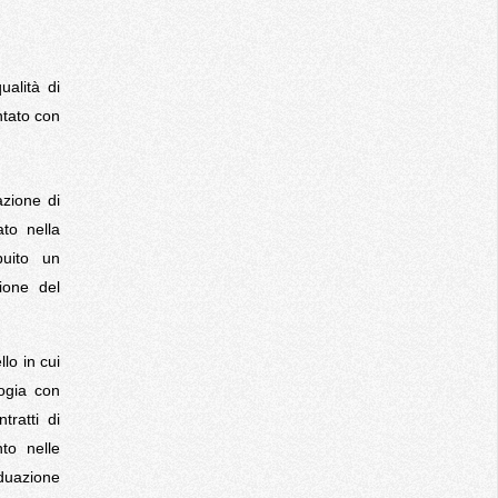
ualità di
ntato con
azione di
ato nella
buito un
zione del
llo in cui
logia con
ratti di
to nelle
iduazione