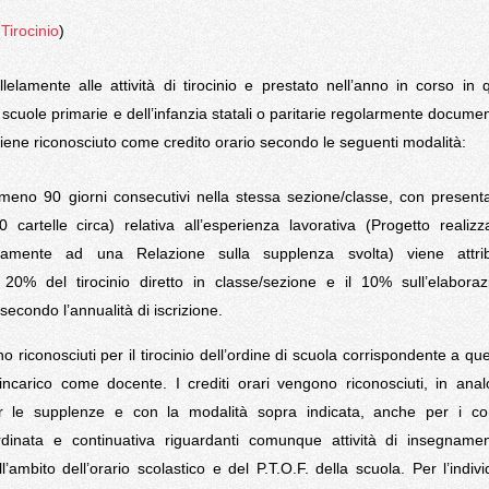
Tirocinio
)
llelamente alle attività di tirocinio e prestato nell’anno in corso in q
 scuole primarie e dell’infanzia statali o paritarie regolarmente docume
, viene riconosciuto come credito orario secondo le seguenti modalità:
meno 90 giorni consecutivi nella stessa sezione/classe, con present
cartelle circa) relativa all’esperienza lavorativa (Progetto realizz
itamente ad una Relazione sulla supplenza svolta) viene attri
 20% del tirocinio diretto in classe/sezione e il 10% sull’elabora
econdo l’annualità di iscrizione.
no riconosciuti per il tirocinio dell’ordine di scuola corrispondente a que
l’incarico come docente. I crediti orari vengono riconosciuti, in ana
er le supplenze e con la modalità sopra indicata, anche per i cont
rdinata e continuativa riguardanti comunque attività di insegnamen
ll’ambito dell’orario scolastico e del P.T.O.F. della scuola. Per l’indiv