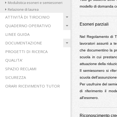
Modulistica esoneri e semiesoneri
modello di domanda con
Relazione di laurea
ATTIVITÀ DI TIROCINIO
Esoneri parziali
QUADERNO OPERATIVO
LINEE GUIDA
Nel Regolamento di Tir
DOCUMENTAZIONE
lavoratori assunti a t
che documentino la pro
PROGETTI DI RICERCA
scuola in cui prestan
QUALITA’
attuazione della riduz
SPAZIO RECLAMI
Il semiesonero si rifer
SICUREZZA
scuola dell’assunzion
Per usufruire del semi
ORARI RICEVIMENTO TUTOR
di riferimento il mo
all’esonero.
Riconoscimento credi