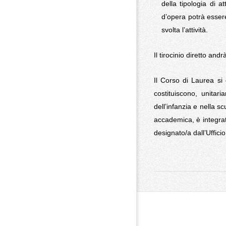
della tipologia di a
d’opera potrà essere
svolta l’attività.
Il tirocinio diretto an
Il Corso di Laurea si 
costituiscono, unitar
dell’infanzia e nella 
accademica, è integrat
designato/a dall’Uffici
2016-
09-
18