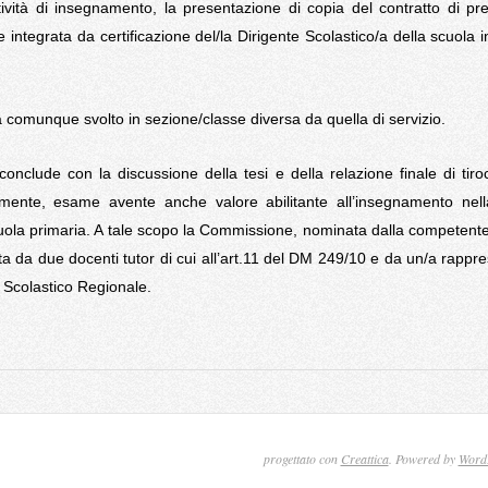
ttività di insegnamento, la presentazione di copia del contratto di pr
 integrata da certificazione del/la Dirigente Scolastico/a della scuola in
drà comunque svolto in sezione/classe diversa da quella di servizio.
conclude con la discussione della tesi e della relazione finale di tiro
iamente, esame avente anche valore abilitante all’insegnamento nel
scuola primaria. A tale scopo la Commissione, nominata dalla competente
a da due docenti tutor di cui all’art.11 del DM 249/10 e da un/a rappr
o Scolastico Regionale.
progettato con
Creattica
. Powered by
Word