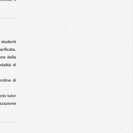
 studenti
rificata,
one della
dalità di
ordine di
rio tutor
zzazione