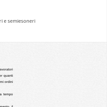
ri e semiesoneri
lavoratori
er quanti
mi ordini
 a tempo
imento, il