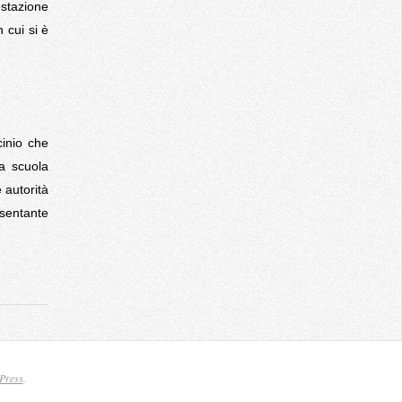
estazione
 cui si è
cinio che
la scuola
 autorità
esentante
Press
.