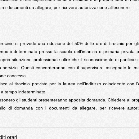
 i documenti da allegare, per ricevere autorizzazione all’esonero.
ocinio si prevede una riduzione del 50% delle ore di tirocinio per gli
empo indeterminato presso la scuola dell’infanzia o primaria privata pa
pria situazione professionale oltre che il riconoscimento di parificazi
o servizio. Questi concorderanno con il supervisore assegnato le mo
ione concessa.
isce al tirocinio previsto per la laurea nell’indirizzo coincidente con l’
e a tempo indeterminato.
esonero gli studenti presenteranno apposita domanda. Chiedere al prop
dello di domanda con i documenti da allegare, per ricevere autori
ti orari