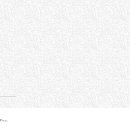
Press
.