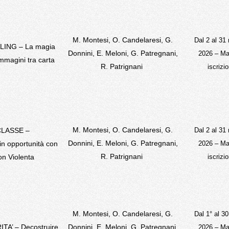
M. Montesi, O. Candelaresi, G.
Dal 2 al 31
LING –
La magia
Donnini, E. Meloni, G. Patregnani,
2026 –
Ma
immagini tra carta
R. Patrignani
iscrizio
M. Montesi, O. Candelaresi, G.
CLASSE –
Dal 2 al 31
Donnini, E. Meloni, G. Patregnani,
 in opportunità con
2026 –
Ma
R. Patrignani
on Violenta
iscrizio
M. Montesi, O. Candelaresi, G.
Dal 1° al 30
A’ – Decostruire
Donnini, E. Meloni, G. Patregnani,
2026 –
Ma