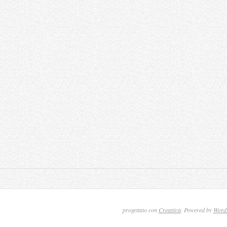
progettato con
Creattica
. Powered by
Word