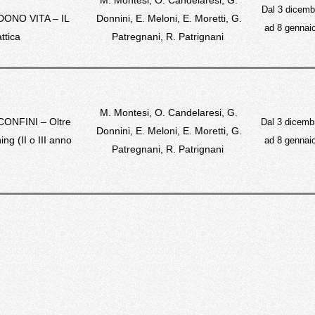
M. Montesi, O. Candelaresi, G.
Dal 3 dicemb
ONO VITA – IL
Donnini, E. Meloni, E. Moretti, G.
ad 8 gennai
ttica
Patregnani, R. Patrignani
M. Montesi, O. Candelaresi, G.
CONFINI –
Oltre
Dal 3 dicemb
Donnini, E. Meloni, E. Moretti, G.
ning
(II o III anno
ad 8 gennai
Patregnani, R. Patrignani