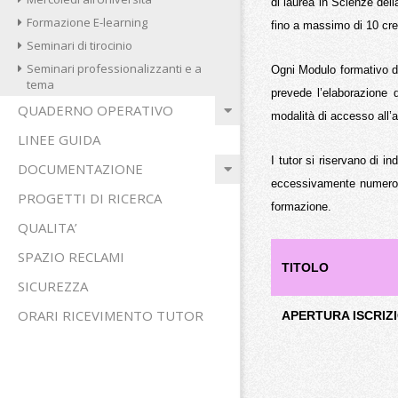
di laurea in Scienze del
Formazione E-learning
fino a massimo di 10 credi
Seminari di tirocinio
Seminari professionalizzanti e a
Ogni Modulo formativo de
tema
prevede l’elaborazione di
QUADERNO OPERATIVO
modalità di accesso all’
LINEE GUIDA
I tutor si riservano di in
DOCUMENTAZIONE
eccessivamente numerosi. 
PROGETTI DI RICERCA
formazione.
QUALITA’
SPAZIO RECLAMI
TITOLO
SICUREZZA
ORARI RICEVIMENTO TUTOR
APERTURA ISCRIZION