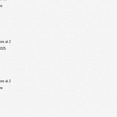
ni
re al 2
 2025
re al 2
re