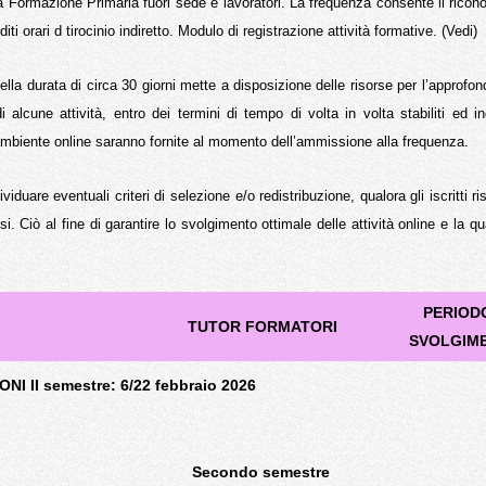
la Formazione Primaria fuori sede e lavoratori. La frequenza consente il rico
ti orari d tirocinio indiretto. Modulo di registrazione attività formative. (
Vedi
)
lla durata di circa 30 giorni mette a disposizione delle risorse per l’approfo
 alcune attività, entro dei termini di tempo di volta in volta stabiliti ed in
ambiente online saranno fornite al momento dell’ammissione alla frequenza.
dividuare eventuali criteri di selezione e/o redistribuzione, qualora gli iscritti r
Ciò al fine di garantire lo svolgimento ottimale delle attività online e la qua
PERIODO
TUTOR FORMATORI
SVOLGIM
I II semestre: 6/22 febbraio 2026
Secondo semestre