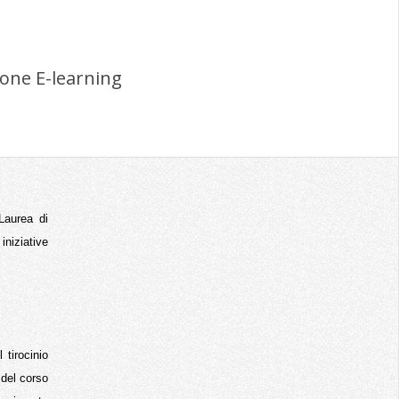
one E-learning
 Laurea di
niziative
tirocinio
 del corso