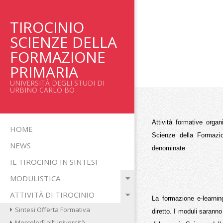
Salta
al
TIROCINIO
contenuto
SCIENZE DELLA
FORMAZIONE
PRIMARIA
UNIVERSITÀ DEGLI STUDI DI
URBINO CARLO BO
Attività formative organ
Menu
HOME
Scienze della Formazio
primario
NEWS
denominate
di
IL TIROCINIO IN SINTESI
navigzione
MODULISTICA
ATTIVITÀ DI TIROCINIO
La formazione e-learnin
Sintesi Offerta Formativa
diretto. I moduli saranno
Mercoledì all’Università