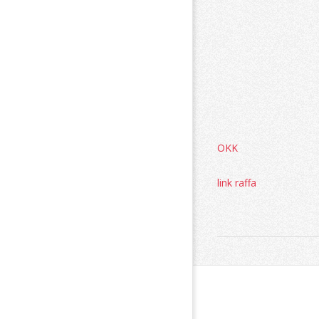
OKK
link raffa
2016-
09-
05