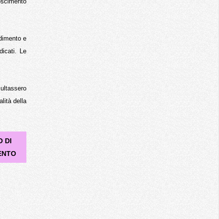
noscimento
ndimento e
dicati. Le
isultassero
lità della
 DI
ENTO