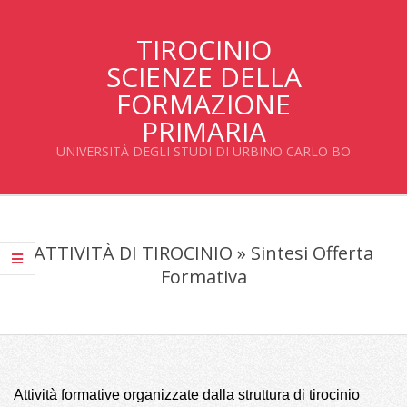
Salta
al
TIROCINIO
contenuto
SCIENZE DELLA
FORMAZIONE
PRIMARIA
UNIVERSITÀ DEGLI STUDI DI URBINO CARLO BO
Menu
primario
ATTIVITÀ DI TIROCINIO »
Sintesi Offerta
di
Formativa
navigzione
Attività formative organizzate dalla struttura di tirocinio